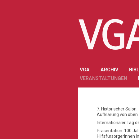
VGA
ARCHIV
BIB
VERANSTALTUNGEN
7. Historischer Salon:
Aufklärung von oben
Internationaler Tag d
Präsentation: 100 Ja
Hilfsfürsorgerinnen i