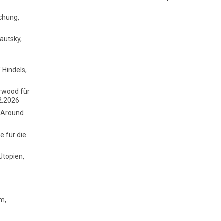
chung,
autsky,
Hindels,
erwood für
2.2026
k Around
e für die
Utopien,
hm,