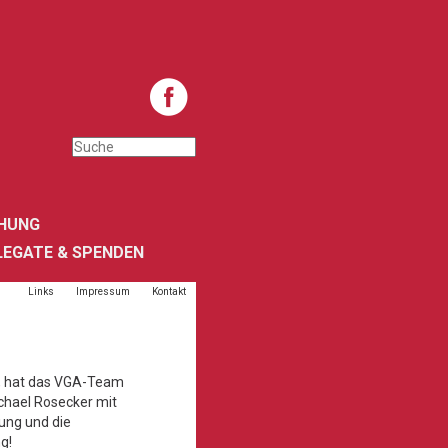
HUNG
LEGATE & SPENDEN
Links
Impressum
Kontakt
3, hat das VGA-Team
chael Rosecker mit
ung und die
g!