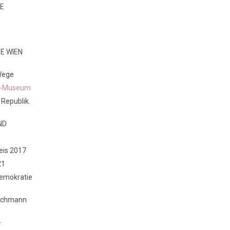
NE
TE WIEN
 Wege
r-Museum
 Republik.
ND
eis 2017
21
Demokratie
Jochmann
-