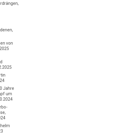
rdrängen,
edenen,
nen von
.2025
nd
2.2025
tin
024
0 Jahre
mpf um
10.2024
rbo-
ise,
024
lhelm
23