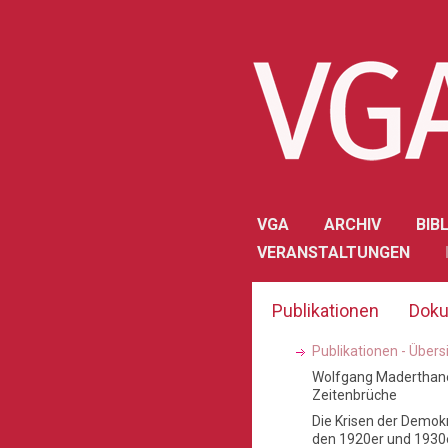
VGA
ARCHIV
BIB
VERANSTALTUNGEN
Publikationen
Doku
Publikationen - Übers
Wolfgang Maderthane
Zeitenbrüche
Die Krisen der Demokr
den 1920er und 1930