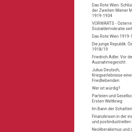
Das Rote Wien. Schlü
der Zweiten Wiener 
1919-1934
VORWÄRTS - Österrei
Sozialdemokratie sei
Das Rote Wien 1919-
Die junge Republik. Ö
1918/19
Friedrich Adler. Vor 
Ausnahmegericht
Julius Deutsch,
Kriegserlebnisse eine
Friedliebenden
Wer ist würdig?
Parteien und Gesells
Ersten Weltkrieg
Im Bann der Schatten
Finanzkrisen in der in
und postindustrielle
Neoliberalismus und d