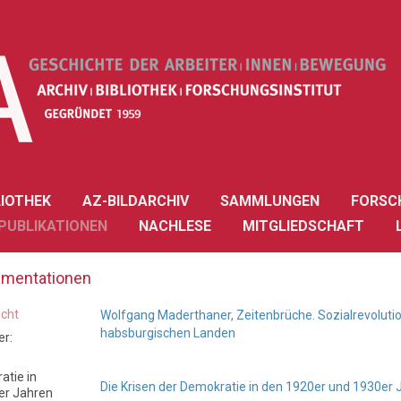
LIOTHEK
AZ-BILDARCHIV
SAMMLUNGEN
FORSC
PUBLIKATIONEN
NACHLESE
MITGLIEDSCHAFT
mentationen
icht
Wolfgang Maderthaner, Zeitenbrüche. Sozialrevoluti
habsburgischen Landen
r:
atie in
Die Krisen der Demokratie in den 1920er und 1930er 
er Jahren