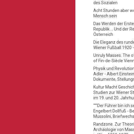
des Sozialen
Acht Stunden aber wo
Mensch sein
Das Werden der Erst
Republik ... Und der Re
Österreich
Die Eleganz des rund
Wiener Fußball 1920 
Unruly Masses. The o
of Fin-de-Siècle Vien
Physik und Revolution
Adler - Albert Einstein
Dokumente, Stellun
Kultur Macht Geschic
Studien zur Wiener St
im 19. und 20. Jahrh
"""Der Führer bin ich se
Engelbert Dollfuß - B
Mussolini, Briefwechs
Randzone. Zur Theor
Archäologie von Mas