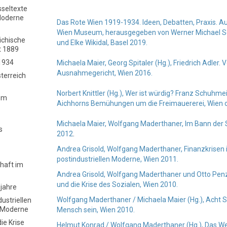
sseltexte
Moderne
Das Rote Wien 1919-1934. Ideen, Debatten, Praxis. A
Wien Museum, herausgegeben von Werner Michael Sc
chische
und Elke Wikidal, Basel 2019.
t 1889
1934
Michaela Maier, Georg Spitaler (Hg.), Friedrich Adler.
Ausnahmegericht
, Wien 2016.
sterreich
Norbert Knittler (Hg.), Wer ist würdig? Franz Schuhm
dem
Aichhorns Bemühungen um die Freimauererei, Wien o
Michaela Maier, Wolfgang Maderthaner, Im Bann der 
s
2012
.
Andrea Grisold, Wolfgang Maderthaner, Finanzkrisen i
postindustriellen Moderne, Wien 2011.
chaft im
Andrea Grisold, Wolfgang Maderthaner und Otto Penz 
und die Krise des Sozialen, Wien 2010.
jahre
Wolfgang Maderthaner / Michaela Maier (Hg.), Acht S
dustriellen
n Moderne
Mensch sein, Wien 2010.
ie Krise
Helmut Konrad / Wolfgang Maderthaner (Hg.), Das We