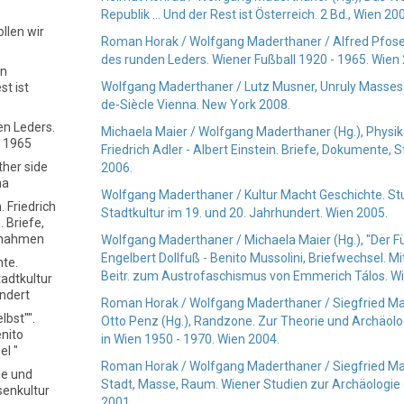
Republik ... Und der Rest ist Österreich. 2 Bd., Wien 20
llen wir
Roman Horak / Wolfgang Maderthaner / Alfred Pfoser
des runden Leders. Wiener Fußball 1920 - 1965. Wien
en
Wolfgang Maderthaner / Lutz Musner, Unruly Masses. 
st ist
de-Siècle Vienna. New York 2008.
en Leders.
Michaela Maier / Wolfgang Maderthaner (Hg.), Physik
- 1965
Friedrich Adler - Albert Einstein. Briefe, Dokumente,
ther side
2006.
na
Wolfgang Maderthaner / Kultur Macht Geschichte. St
. Friedrich
Stadtkultur im 19. und 20. Jahrhundert. Wien 2005.
. Briefe,
gnahmen
Wolfgang Maderthaner / Michaela Maier (Hg.), "Der Füh
Engelbert Dollfuß - Benito Mussolini, Briefwechsel. M
hte.
Beitr. zum Austrofaschismus von Emmerich Tálos. W
adtkultur
undert
Roman Horak / Wolfgang Maderthaner / Siegfried Mat
lbst"".
Otto Penz (Hg.), Randzone. Zur Theorie und Archäol
enito
in Wien 1950 - 1970. Wien 2004.
el "
Roman Horak / Wolfgang Maderthaner / Siegfried Matt
ie und
Stadt, Masse, Raum. Wiener Studien zur Archäologie
senkultur
2001.