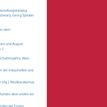
usstellungskatalog
hwarz, Georg Spitaler
 Vor dem
eiers und August
.J.
Schattenjahre, Wien
n der industriellen und
(Hg.), Neoliberalismus
tunden aber wollen wir
rden der Ersten