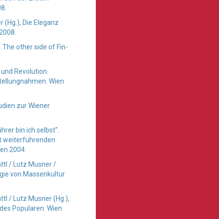
08.
 (Hg.), Die Eleganz
 2008.
The other side of Fin-
 und Revolution.
 Stellungnahmen. Wien
udien zur Wiener
rer bin ich selbst".
it weiterführenden
ien 2004.
tl / Lutz Musner /
ogie von Massenkultur
l / Lutz Musner (Hg.),
 des Popularen. Wien