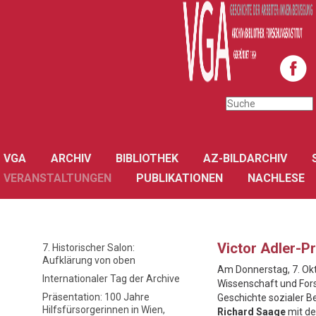
VGA
ARCHIV
BIBLIOTHEK
AZ-BILDARCHIV
VERANSTALTUNGEN
PUBLIKATIONEN
NACHLESE
Victor Adler-P
7. Historischer Salon:
Aufklärung von oben
Am Donnerstag, 7. Okt
Internationaler Tag der Archive
Wissenschaft und Fors
Präsentation: 100 Jahre
Geschichte sozialer B
Hilfsfürsorgerinnen in Wien,
Richard Saage
mit de