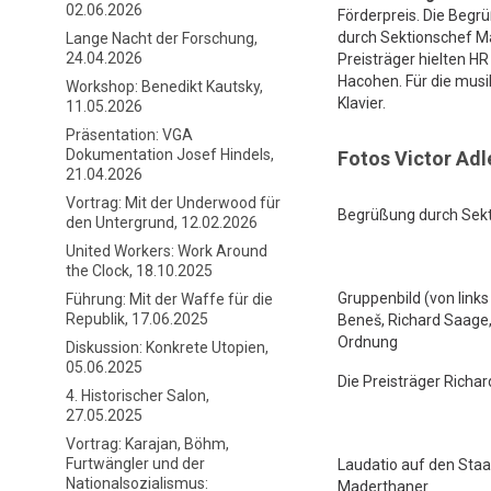
02.06.2026
Förderpreis. Die Begr
durch Sektionschef Ma
Lange Nacht der Forschung,
24.04.2026
Preisträger hielten HR
Hacohen. Für die mus
Workshop: Benedikt Kautsky,
Klavier.
11.05.2026
Präsentation: VGA
Dokumentation Josef Hindels,
Fotos Victor Adl
21.04.2026
Vortrag: Mit der Underwood für
Begrüßung durch Sekt
den Untergrund, 12.02.2026
United Workers: Work Around
the Clock, 18.10.2025
Gruppenbild (von links
Führung: Mit der Waffe für die
Republik, 17.06.2025
Beneš, Richard Saage,
Ordnung
Diskussion: Konkrete Utopien,
05.06.2025
Die Preisträger Richa
4. Historischer Salon,
27.05.2025
Vortrag: Karajan, Böhm,
Furtwängler und der
Laudatio auf den Staa
Nationalsozialismus:
Maderthaner