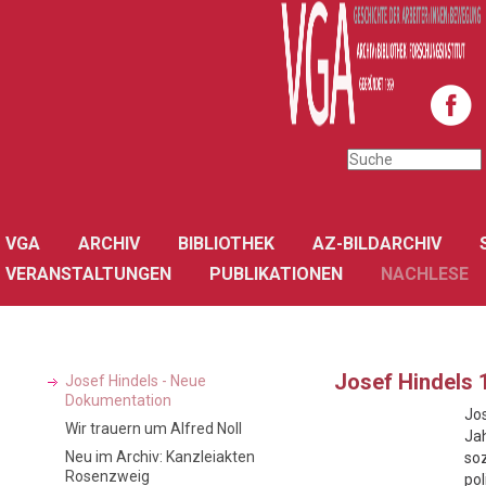
VGA
ARCHIV
BIBLIOTHEK
AZ-BILDARCHIV
VERANSTALTUNGEN
PUBLIKATIONEN
NACHLESE
Josef Hindels 
Josef Hindels - Neue
Dokumentation
Jos
Wir trauern um Alfred Noll
Jah
Neu im Archiv: Kanzleiakten
soz
Rosenzweig
pol