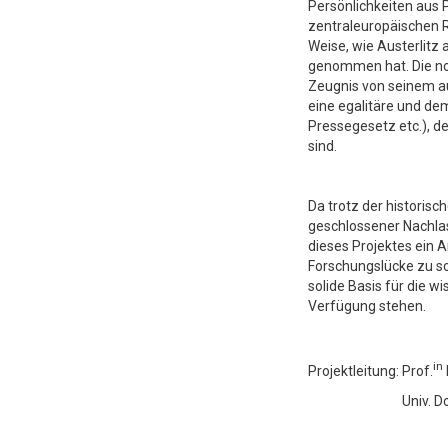
Persönlichkeiten aus P
zentraleuropäischen Ra
Weise, wie Austerlitz 
genommen hat. Die no
Zeugnis von seinem au
eine egalitäre und dem
Pressegesetz etc.), 
sind.
Da trotz der historisc
geschlossener Nachlass
dieses Projektes ein 
Forschungslücke zu sc
solide Basis für die w
Verfügung stehen.
in
Projektleitung: Prof.
Univ. 