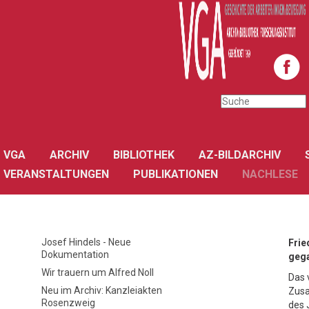
VGA
ARCHIV
BIBLIOTHEK
AZ-BILDARCHIV
VERANSTALTUNGEN
PUBLIKATIONEN
NACHLESE
Josef Hindels - Neue
Frie
Dokumentation
geg
Wir trauern um Alfred Noll
Das 
Neu im Archiv: Kanzleiakten
Zusa
Rosenzweig
des 