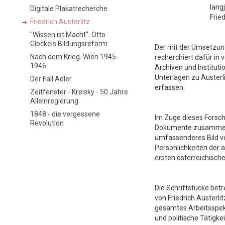
lang
Digitale Plakatrecherche
Frie
Friedrich Austerlitz
"Wissen ist Macht". Otto
Glöckels Bildungsreform
Der mit der Umsetzung
Nach dem Krieg. Wien 1945-
recherchiert dafür in
1946
Archiven und Instituti
Unterlagen zu Austerli
Der Fall Adler
erfassen.
Zeitfenster - Kreisky - 50 Jahre
Alleinregierung
1848 - die vergessene
Im Zuge dieses Forsc
Revolution
Dokumente zusammenge
umfassenderes Bild v
Persönlichkeiten der
ersten österreichisc
Die Schriftstücke bet
von Friedrich Austerli
gesamtes Arbeitsspektr
und politische Tätigk