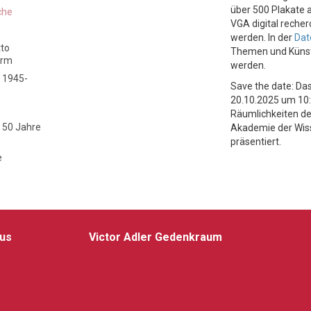
über 500 Plakate 
che
VGA digital reche
werden. In der
Dat
tto
Themen und Künst
orm
werden.
 1945-
Save the date: Da
20.10.2025 um 10:
Räumlichkeiten de
- 50 Jahre
Akademie der Wiss
präsentiert.
e
aus
Victor Adler Gedenkraum