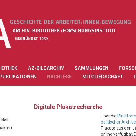
LIOTHEK
AZ-BILDARCHIV
SAMMLUNGEN
FORSC
PUBLIKATIONEN
NACHLESE
MITGLIEDSCHAFT
Digitale Plakatrecherche
Über die
Plattform
 Noll
politischer Archive
eiakten
Plakate aus den 
online verfügbar.