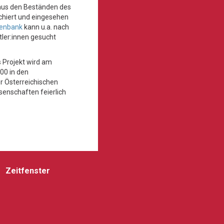
aus den Beständen des
rchiert und eingesehen
enbank
kann u.a. nach
ler:innen gesucht
s Projekt wird am
00 in den
r Österreichischen
enschaften feierlich
Zeitfenster