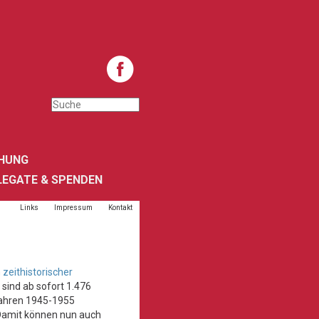
HUNG
LEGATE & SPENDEN
Links
Impressum
Kontakt
 zeithistorischer
sind ab sofort 1.476
Jahren 1945-1955
 Damit können nun auch