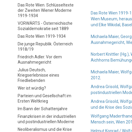
Das Rote Wien. Schlüsseltexte
der Zweiten Wiener Moderne
Das Rote Wien 1919-19
1919-1934
Wien Museum, herausg
VORWÄRTS - Österreichische
und Elke Wikidal, Base
Sozialdemokratie seit 1889
Das Rote Wien 1919-1934
Michaela Maier, Georg 
Ausnahmegericht
, Wi
Die junge Republik. Österreich
1918/19
Norbert Knittler (Hg.
Friedrich Adler. Vor dem
Aichhorns Bemühungen
Ausnahmegericht
Julius Deutsch,
Michaela Maier, Wolfg
Kriegserlebnisse eines
2012
.
Friedliebenden
Andrea Grisold, Wolfga
Wer ist würdig?
postindustriellen Mod
Parteien und Gesellschaft im
Ersten Weltkrieg
Andrea Grisold, Wolfg
und die Krise des Sozi
Im Bann der Schattenjahre
Wolfgang Maderthaner 
Finanzkrisen in der industriellen
und postindustriellen Moderne
Mensch sein, Wien 20
Neoliberalismus und die Krise
Helmut Konrad / Wolf