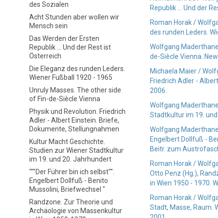
des Sozialen
Republik ... Und der Re
Acht Stunden aber wollen wir
Roman Horak / Wolfgan
Mensch sein
des runden Leders. Wi
Das Werden der Ersten
Wolfgang Maderthaner 
Republik ... Und der Rest ist
Österreich
de-Siècle Vienna. New
Die Eleganz des runden Leders.
Michaela Maier / Wolf
Wiener Fußball 1920 - 1965
Friedrich Adler - Albe
Unruly Masses. The other side
2006.
of Fin-de-Siècle Vienna
Wolfgang Maderthaner 
Physik und Revolution. Friedrich
Stadtkultur im 19. und
Adler - Albert Einstein. Briefe,
Dokumente, Stellungnahmen
Wolfgang Maderthaner /
Engelbert Dollfuß - Be
Kultur Macht Geschichte.
Beitr. zum Austrofas
Studien zur Wiener Stadtkultur
im 19. und 20. Jahrhundert
Roman Horak / Wolfgan
"""Der Führer bin ich selbst"".
Otto Penz (Hg.), Rand
Engelbert Dollfuß - Benito
in Wien 1950 - 1970. 
Mussolini, Briefwechsel "
Roman Horak / Wolfgan
Randzone. Zur Theorie und
Stadt, Masse, Raum. W
Archäologie von Massenkultur
2001.