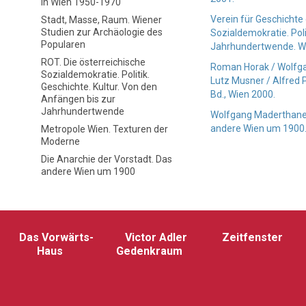
in Wien 1950-1970
Verein für Geschichte
Stadt, Masse, Raum. Wiener
Studien zur Archäologie des
Sozialdemokratie. Poli
Popularen
Jahrhundertwende. W
ROT. Die österreichische
Roman Horak / Wolfgan
Sozialdemokratie. Politik.
Lutz Musner / Alfred 
Geschichte. Kultur. Von den
Bd., Wien 2000.
Anfängen bis zur
Jahrhundertwende
Wolfgang Maderthaner 
andere Wien um 1900. 
Metropole Wien. Texturen der
Moderne
Die Anarchie der Vorstadt. Das
andere Wien um 1900
Das Vorwärts-
Victor Adler
Zeitfenster
Haus
Gedenkraum